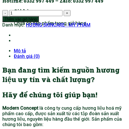
Hotline
: 0332 997 449 –
Zalo:
0332 997 449
Giỏ hàng
SKINCARE
HƯƠNG
Thêm vào giỏ hàng
Chưa có sản phẩm trong giỏ hàng.
TRÀ
Danh mục:
HƯƠNG SKINCARE - MỸ PHẨM
XANH
số
lượng
Mô tả
Đánh giá (0)
Bạn đang tìm kiếm nguồn hương
liệu uy tín và chất lượng?
Hãy để chúng tôi giúp bạn!
Modern Concept
là công ty cung cấp hương liệu hoá mỹ
phẩm cao cấp, được sản xuất từ các tập đoàn sản xuất
hương liệu, nguyên liệu hàng đầu thế giới. Sản phẩm của
chúng tôi bao gồm: