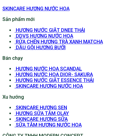
SKINCARE HƯƠNG NƯỚC HOA
Sản phẩm mới
HƯƠNG NƯỚC GIẶT DNEE THÁI
DDVS HƯƠNG NƯỚC HOA
RỬA CHÉN HƯƠNG TRÀ XANH MATCHA
DẦU GỘI HƯƠNG BƯỞI
Bán chạy
HƯƠNG NƯỚC HOA SCANDAL
HƯƠNG NƯỚC HOA DIOR- SAKURA
HƯƠNG NƯỚC GIẶT ESSENCE THÁI
SKINCARE HƯƠNG NƯỚC HOA
Xu hướng
SKINCARE HƯƠNG SEN
HƯƠNG SỮA TẮM OLAY
SKINCARE HƯƠNG SỮA
SỮA TẮM HƯƠNG NƯỚC HOA
CÔNG TY TNHH MODERN CONCEPT