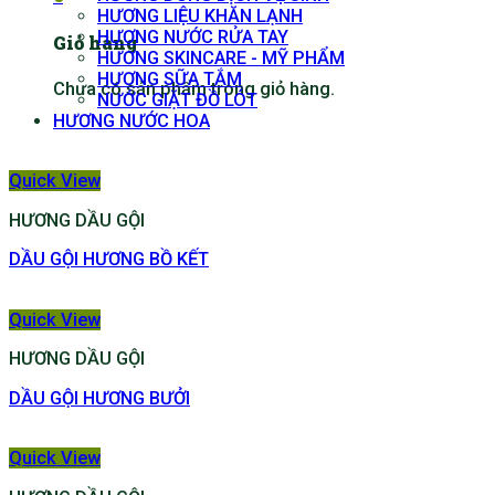
HƯƠNG LIỆU KHĂN LẠNH
HƯƠNG NƯỚC RỬA TAY
Giỏ hàng
HƯƠNG SKINCARE - MỸ PHẨM
HƯƠNG SỮA TẮM
Chưa có sản phẩm trong giỏ hàng.
NƯỚC GIẶT ĐỒ LÓT
HƯƠNG NƯỚC HOA
Quick View
HƯƠNG DẦU GỘI
DẦU GỘI HƯƠNG BỒ KẾT
Quick View
HƯƠNG DẦU GỘI
DẦU GỘI HƯƠNG BƯỞI
Quick View