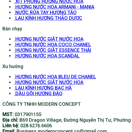
XỊT PHÒNG HƯƠNG NƯỚC HOA
HƯƠNG NƯỚC HOA ARMANI - MANIA
NƯỚC RỬA TAY HƯƠNG TÁO
LAU KÍNH HƯƠNG THẢO DƯỢC
Bán chạy
HƯƠNG NƯỚC GIẶT NƯỚC HOA
HƯƠNG NƯỚC HOA COCO CHANEL
HƯƠNG NƯỚC GIẶT ESSENCE THÁI
HƯƠNG NƯỚC HOA SCANDAL
Xu hướng
HƯƠNG NƯỚC HOA BLEU DE CHANEL
HƯƠNG NƯỚC GIẶT NƯỚC HOA
LAU KÍNH HƯƠNG BẠC HÀ
DẦU GỘI HƯƠNG ĐÀO
CÔNG TY TNHH MODERN CONCEPT
MST:
0317901155
Địa chỉ:
B69 Dragon Village, Đường Nguyễn Thị Tư, Phường 
Liên hệ:
028.6276.6606
Email:
Business.modernconcept.co@gmail.com