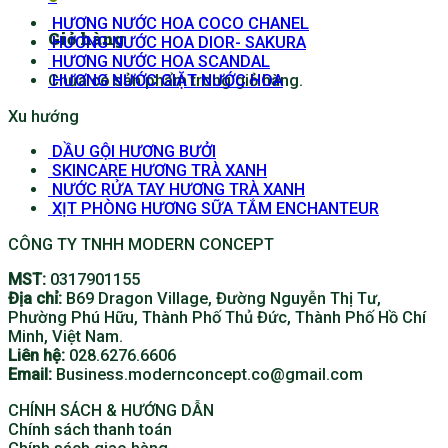
HƯƠNG NƯỚC HOA COCO CHANEL
Giỏ hàng
HƯƠNG NƯỚC HOA DIOR- SAKURA
HƯƠNG NƯỚC HOA SCANDAL
Chưa có sản phẩm trong giỏ hàng.
HƯƠNG NƯỚC GIẶT NƯỚC HOA
Xu hướng
DẦU GỘI HƯƠNG BƯỞI
SKINCARE HƯƠNG TRÀ XANH
NƯỚC RỬA TAY HƯƠNG TRÀ XANH
XỊT PHÒNG HƯƠNG SỮA TẮM ENCHANTEUR
CÔNG TY TNHH MODERN CONCEPT
MST:
0317901155
Địa chỉ:
B69 Dragon Village, Đường Nguyễn Thị Tư,
Phường Phú Hữu, Thành Phố Thủ Đức, Thành Phố Hồ Chí
Minh, Việt Nam.
Liên hệ:
028.6276.6606
Email:
Business.modernconcept.co@gmail.com
CHÍNH SÁCH & HƯỚNG DẪN
Chính sách thanh toán