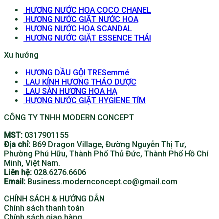
HƯƠNG NƯỚC HOA COCO CHANEL
HƯƠNG NƯỚC GIẶT NƯỚC HOA
HƯƠNG NƯỚC HOA SCANDAL
HƯƠNG NƯỚC GIẶT ESSENCE THÁI
Xu hướng
HƯƠNG DẦU GỘI TRESemmé
LAU KÍNH HƯƠNG THẢO DƯỢC
LAU SÀN HƯƠNG HOA HẠ
HƯƠNG NƯỚC GIẶT HYGIENE TÍM
CÔNG TY TNHH MODERN CONCEPT
MST:
0317901155
Địa chỉ:
B69 Dragon Village, Đường Nguyễn Thị Tư,
Phường Phú Hữu, Thành Phố Thủ Đức, Thành Phố Hồ Chí
Minh, Việt Nam.
Liên hệ:
028.6276.6606
Email:
Business.modernconcept.co@gmail.com
CHÍNH SÁCH & HƯỚNG DẪN
Chính sách thanh toán
Chính sách giao hàng