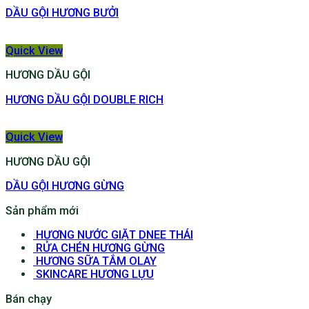
DẦU GỘI HƯƠNG BƯỞI
Quick View
HƯƠNG DẦU GỘI
HƯƠNG DẦU GỘI DOUBLE RICH
Quick View
HƯƠNG DẦU GỘI
DẦU GỘI HƯƠNG GỪNG
Sản phẩm mới
HƯƠNG NƯỚC GIẶT DNEE THÁI
RỬA CHÉN HƯƠNG GỪNG
HƯƠNG SỮA TẮM OLAY
SKINCARE HƯƠNG LỰU
Bán chạy