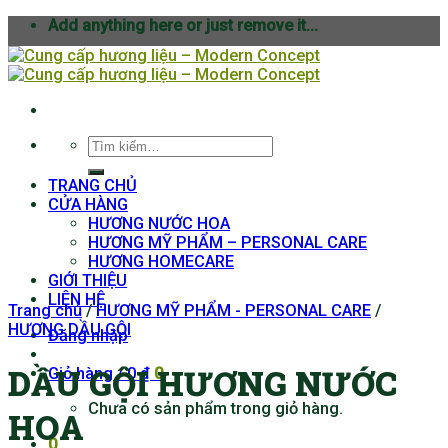
Skip
Add anything here or just remove it...
to
content
Tìm
kiếm:
TRANG CHỦ
CỬA HÀNG
HƯƠNG NƯỚC HOA
HƯƠNG MỸ PHẨM – PERSONAL CARE
HƯƠNG HOMECARE
GIỚI THIỆU
LIÊN HỆ
Trang chủ
/
HƯƠNG MỸ PHẨM - PERSONAL CARE
/
HƯƠNG DẦU GỘI
Đăng nhập
DẦU GỘI HƯƠNG NƯỚC
Giỏ hàng /
0
₫
0
Chưa có sản phẩm trong giỏ hàng.
HOA
0