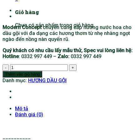
Giỏ hàng
Chưa có sản phẩm trong giỏ hàng.
Modern Concept
chuyên cung cấp hương nước hoa cho
dầu gội với đa dạng các hương thơm từ nhẹ nhàng ngọt
ngào đến nồng nàn quyến rũ.
Quý khách có nhu cầu lấy mẫu thử, Spec vui lòng liên hệ:
Hotline
: 0332 997 449 –
Zalo:
0332 997 449
DẦU
GỘI
Thêm vào giỏ hàng
HƯƠNG
Danh mục:
HƯƠNG DẦU GỘI
NƯỚC
HOA
số
lượng
Mô tả
Đánh giá (0)
__________