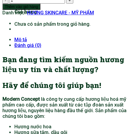
HƯƠNG
Thêm vào giỏ hàng
Giỏ hàng
LỰU
Danh mục:
HƯƠNG SKINCARE - MỸ PHẨM
số
lượng
Chưa có sản phẩm trong giỏ hàng.
Mô tả
Đánh giá (0)
Bạn đang tìm kiếm nguồn hương
liệu uy tín và chất lượng?
Hãy để chúng tôi giúp bạn!
Modern Concept
là công ty cung cấp hương liệu hoá mỹ
phẩm cao cấp, được sản xuất từ các tập đoàn sản xuất
hương liệu, nguyên liệu hàng đầu thế giới. Sản phẩm của
chúng tôi bao gồm:
Hương nước hoa
Hương sữa tắm, dầu gội