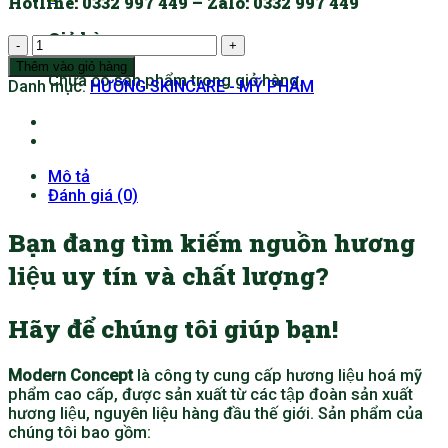
Hotline
: 0332 997 449 –
Zalo:
0332 997 449
Giỏ hàng
SKINCARE
HƯƠNG
Thêm vào giỏ hàng
Chưa có sản phẩm trong giỏ hàng.
TRÀM
Danh mục:
HƯƠNG SKINCARE - MỸ PHẨM
TRÀ
số
lượng
Mô tả
Đánh giá (0)
Bạn đang tìm kiếm nguồn hương
liệu uy tín và chất lượng?
Hãy để chúng tôi giúp bạn!
Modern Concept
là công ty cung cấp hương liệu hoá mỹ
phẩm cao cấp, được sản xuất từ các tập đoàn sản xuất
hương liệu, nguyên liệu hàng đầu thế giới. Sản phẩm của
chúng tôi bao gồm: