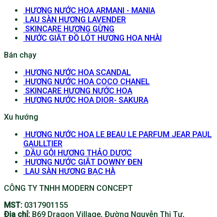
HƯƠNG NƯỚC HOA ARMANI - MANIA
LAU SÀN HƯƠNG LAVENDER
SKINCARE HƯƠNG GỪNG
NƯỚC GIẶT ĐỒ LÓT HƯƠNG HOA NHÀI
Bán chạy
HƯƠNG NƯỚC HOA SCANDAL
HƯƠNG NƯỚC HOA COCO CHANEL
SKINCARE HƯƠNG NƯỚC HOA
HƯƠNG NƯỚC HOA DIOR- SAKURA
Xu hướng
HƯƠNG NƯỚC HOA LE BEAU LE PARFUM JEAR PAUL
GAULLTIER
DẦU GỘI HƯƠNG THẢO DƯỢC
HƯƠNG NƯỚC GIẶT DOWNY ĐEN
LAU SÀN HƯƠNG BẠC HÀ
CÔNG TY TNHH MODERN CONCEPT
MST:
0317901155
Địa chỉ:
B69 Dragon Village, Đường Nguyễn Thị Tư,