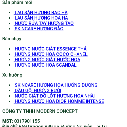
Sản phẩm mới
LAU SÀN HƯƠNG BẠC HÀ
LAU SÀN HƯƠNG HOA HẠ
NƯỚC RỬA TAY HƯƠNG TÁO
SKINCARE HƯƠNG ĐÀO
Bán chạy
HƯƠNG NƯỚC GIẶT ESSENCE THÁI
HƯƠNG NƯỚC HOA COCO CHANEL
HƯƠNG NƯỚC GIẶT NƯỚC HOA
HƯƠNG NƯỚC HOA SCANDAL
Xu hướng
SKINCARE HƯƠNG HOA HƯỚNG DƯƠNG
DẦU GỘI HƯƠNG BƯỞI
NƯỚC GIẶT ĐỒ LÓT HƯƠNG HOA NHÀI
HƯƠNG NƯỚC HOA DIOR HOMME INTENSE
CÔNG TY TNHH MODERN CONCEPT
MST:
0317901155
Địa chỉ:
B69 Dragon Village, Đường Nguyễn Thị Tư,