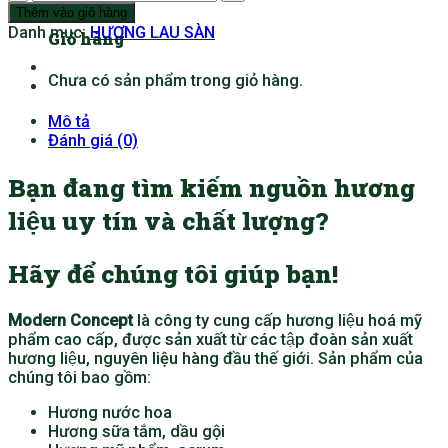
SÀN
Thêm vào giỏ hàng
HƯƠNG
Danh mục:
HƯƠNG LAU SÀN
Giỏ hàng
HOA
YLANG
Chưa có sản phẩm trong giỏ hàng.
số
lượng
Mô tả
Đánh giá (0)
Bạn đang tìm kiếm nguồn hương
liệu uy tín và chất lượng?
Hãy để chúng tôi giúp bạn!
Modern Concept
là công ty cung cấp hương liệu hoá mỹ
phẩm cao cấp, được sản xuất từ các tập đoàn sản xuất
hương liệu, nguyên liệu hàng đầu thế giới. Sản phẩm của
chúng tôi bao gồm:
Hương nước hoa
Hương sữa tắm, dầu gội