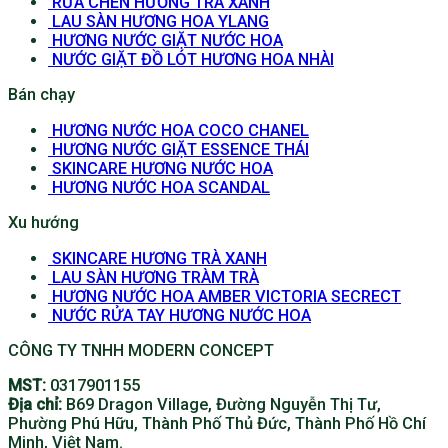
RỬA CHÉN HƯƠNG TRÀ XANH
LAU SÀN HƯƠNG HOA YLANG
HƯƠNG NƯỚC GIẶT NƯỚC HOA
NƯỚC GIẶT ĐỒ LÓT HƯƠNG HOA NHÀI
Bán chạy
HƯƠNG NƯỚC HOA COCO CHANEL
HƯƠNG NƯỚC GIẶT ESSENCE THÁI
SKINCARE HƯƠNG NƯỚC HOA
HƯƠNG NƯỚC HOA SCANDAL
Xu hướng
SKINCARE HƯƠNG TRÀ XANH
LAU SÀN HƯƠNG TRÀM TRÀ
HƯƠNG NƯỚC HOA AMBER VICTORIA SECRECT
NƯỚC RỬA TAY HƯƠNG NƯỚC HOA
CÔNG TY TNHH MODERN CONCEPT
MST:
0317901155
Địa chỉ:
B69 Dragon Village, Đường Nguyễn Thị Tư,
Phường Phú Hữu, Thành Phố Thủ Đức, Thành Phố Hồ Chí
Minh, Việt Nam.