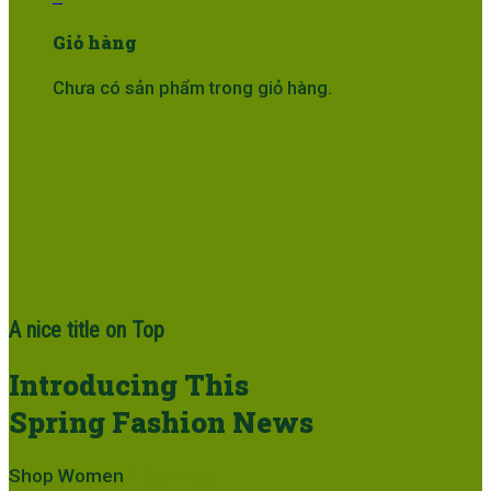
Giỏ hàng
Chưa có sản phẩm trong giỏ hàng.
A nice title on Top
Introducing This
Spring Fashion News
Shop Women
Shop Men