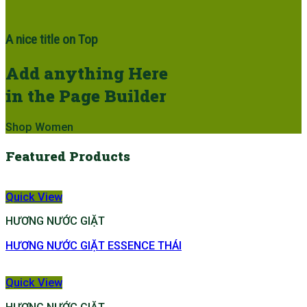
A nice title on Top
Add anything Here
in the Page Builder
Shop Women
Featured Products
Quick View
HƯƠNG NƯỚC GIẶT
HƯƠNG NƯỚC GIẶT ESSENCE THÁI
Quick View