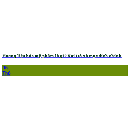
Hương liệu hóa mỹ phẩm là gì? Vai trò và mục đích chính
05
Th6