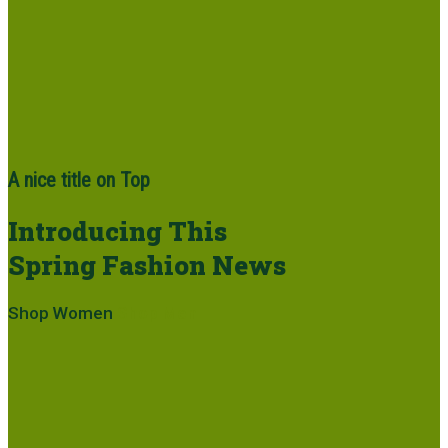
A nice title on Top
Introducing This
Spring Fashion News
Shop Women
Shop Men