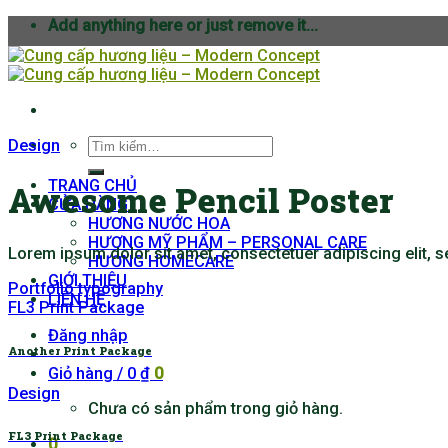
Skip
Add anything here or just remove it...
to
content
Tìm
Design
kiếm:
TRANG CHỦ
Awesome Pencil Poster
CỬA HÀNG
HƯƠNG NƯỚC HOA
HƯƠNG MỸ PHẨM – PERSONAL CARE
Lorem ipsum dolor sit amet, consectetuer adipiscing elit,
HƯƠNG HOMECARE
GIỚI THIỆU
Portfolio typography
LIÊN HỆ
FL3 Print Package
Đăng nhập
Another Print Package
Giỏ hàng /
0
₫
0
Design
Chưa có sản phẩm trong giỏ hàng.
FL3 Print Package
0